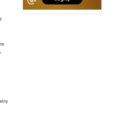
z
żym
e
alny