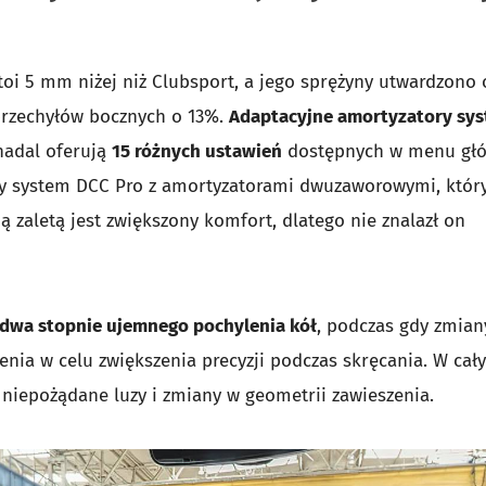
oi 5 mm niżej niż Clubsport, a jego sprężyny utwardzono
 przechyłów bocznych o 13%.
Adaptacyjne amortyzatory sy
nadal oferują
15 różnych ustawień
dostępnych w menu gł
y system DCC Pro z amortyzatorami dwuzaworowymi, który 
ą zaletą jest zwiększony komfort, dlatego nie znalazł on
dwa stopnie ujemnego pochylenia kół
, podczas gdy zmian
zenia w celu zwiększenia precyzji podczas skręcania. W cał
niepożądane luzy i zmiany w geometrii zawieszenia.