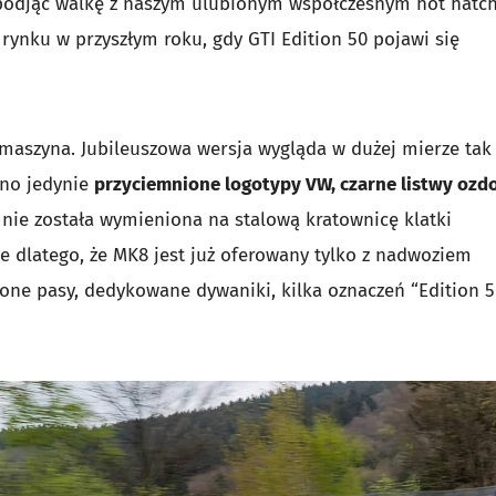
podjąć walkę z naszym ulubionym współczesnym hot hatc
rynku w przyszłym roku, gdy GTI Edition 50 pojawi się
 maszyna. Jubileuszowa wersja wygląda w dużej mierze ta
ano jedynie
przyciemnione logotypy VW, czarne listwy ozd
nie została wymieniona na stalową kratownicę klatki
 dlatego, że MK8 jest już oferowany tylko z nadwoziem
one pasy, dedykowane dywaniki, kilka oznaczeń “Edition 5