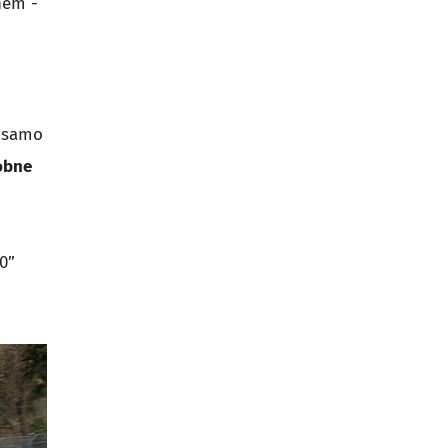
hem -
k samo
obne
0”