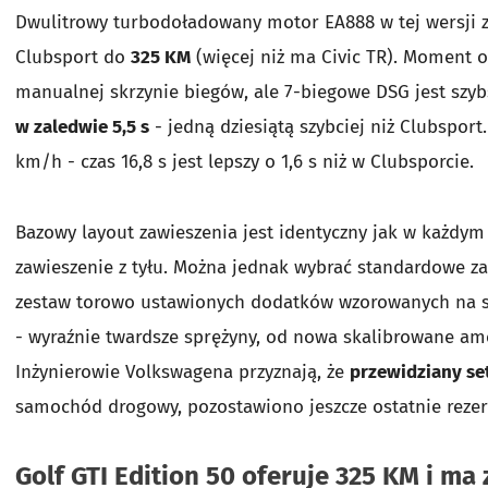
Dwulitrowy turbodoładowany motor EA888 w tej wersji z
Clubsport do
325 KM
(więcej niż ma Civic TR). Moment o
manualnej skrzynie biegów, ale 7-biegowe DSG jest szyb
w zaledwie 5,5 s
- jedną dziesiątą szybciej niż Clubspor
km/h - czas 16,8 s jest lepszy o 1,6 s niż w Clubsporcie.
Bazowy layout zawieszenia jest identyczny jak w każdy
zawieszenie z tyłu. Można jednak wybrać standardowe z
zestaw torowo ustawionych dodatków wzorowanych na st
- wyraźnie twardsze sprężyny, od nowa skalibrowane am
Inżynierowie Volkswagena przyznają, że
przewidziany se
samochód drogowy, pozostawiono jeszcze ostatnie rezer
Golf GTI Edition 50 oferuje 325 KM i m