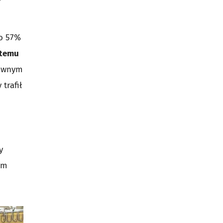
 o 57%
stemu
ównym
trafił
y
ym