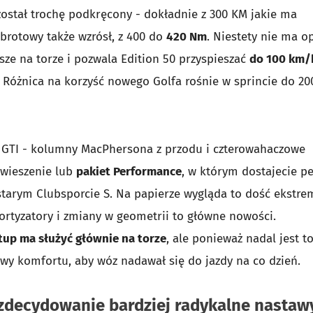
ostał trochę podkręcony - dokładnie z 300 KM jakie ma
brotowy także wzrósł, z 400 do
420 Nm
. Niestety nie ma op
sze na torze i pozwala Edition 50 przyspieszać
do 100 km/
t. Różnica na korzyść nowego Golfa rośnie w sprincie do 20
m GTI - kolumny MacPhersona z przodu i czterowahaczowe
awieszenie lub
pakiet Performance
, w którym dostajecie p
arym Clubsporcie S. Na papierze wygląda to dość ekstre
ortyzatory i zmiany w geometrii to główne nowości.
tup ma służyć głównie na torze
, ale ponieważ nadal jest t
wy komfortu, aby wóz nadawał się do jazdy na co dzień.
a zdecydowanie bardziej radykalne nastaw