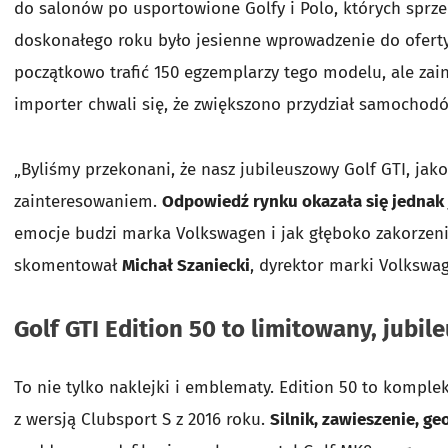
do salonów po usportowione Golfy i Polo, których sprz
doskonałego roku było jesienne wprowadzenie do ofer
początkowo trafić 150 egzemplarzy tego modelu, ale zain
importer chwali się, że zwiększono przydział samochod
„Byliśmy przekonani, że nasz jubileuszowy Golf GTI, jak
zainteresowaniem.
Odpowiedź rynku okazała się jednak 
emocje budzi marka Volkswagen i jak głęboko zakorzenio
skomentował
Michał Szaniecki
, dyrektor marki Volksw
Golf GTI Edition 50 to limitowany, jubi
To nie tylko naklejki i emblematy. Edition 50 to kompl
z wersją Clubsport S z 2016 roku.
Silnik, zawieszenie, ge