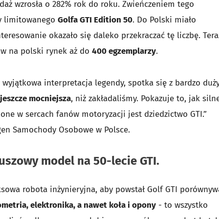
edaż wzrosła o 282% rok do roku. Zwieńczeniem tego
ty limitowanego
Golfa GTI Edition 50
. Do Polski miało
teresowanie okazało się daleko przekraczać tę liczbę. Tera
ów na polski rynek aż do
400 egzemplarzy
.
o wyjątkowa interpretacja legendy, spotka się z bardzo du
jeszcze mocniejsza
, niż zakładaliśmy. Pokazuje to, jak siln
ne w sercach fanów motoryzacji jest dziedzictwo GTI.”
agen Samochody Osobowe w Polsce.
leuszowy model na 50-lecie GTI.
eksowa robota inżynieryjna, aby powstał Golf GTI porównyw
ometria, elektronika, a nawet koła i opony
- to wszystko