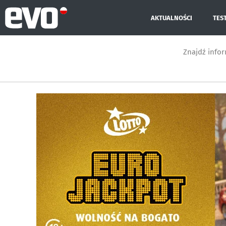
AKTUALNOŚCI
TES
Znajdź info