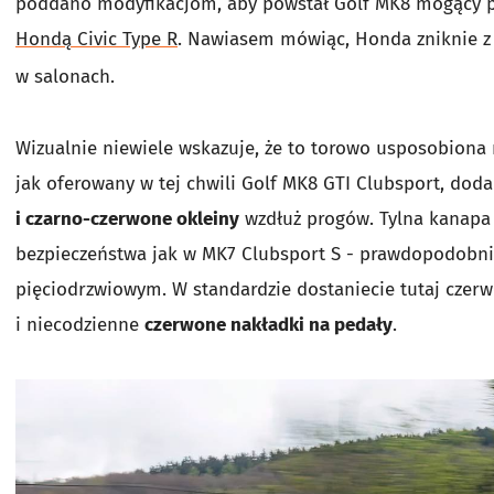
poddano modyfikacjom, aby powstał Golf MK8 mogący 
Hondą Civic Type R
. Nawiasem mówiąc, Honda zniknie z 
w salonach.
Wizualnie niewiele wskazuje, że to torowo usposobiona
jak oferowany w tej chwili Golf MK8 GTI Clubsport, dod
i czarno-czerwone okleiny
wzdłuż progów. Tylna kanapa 
bezpieczeństwa jak w MK7 Clubsport S - prawdopodobnie
pięciodrzwiowym. W standardzie dostaniecie tutaj czerw
i niecodzienne
czerwone nakładki na pedały
.