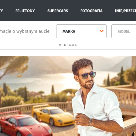
TY
FELIETONY
SUPERCARS
FOTOGRAFIA
(NIE)PRZEC
rmacje o wybranym aucie
MARKA
MODEL
REKLAMA