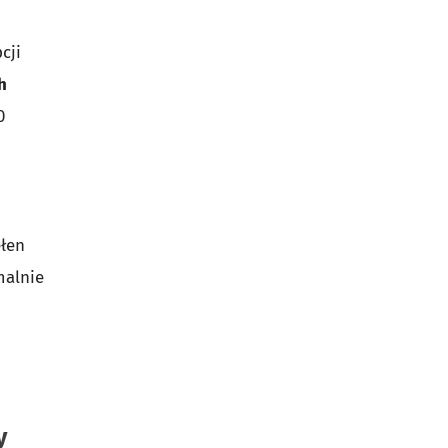
cji
h
0
ełen
malnie
o
y