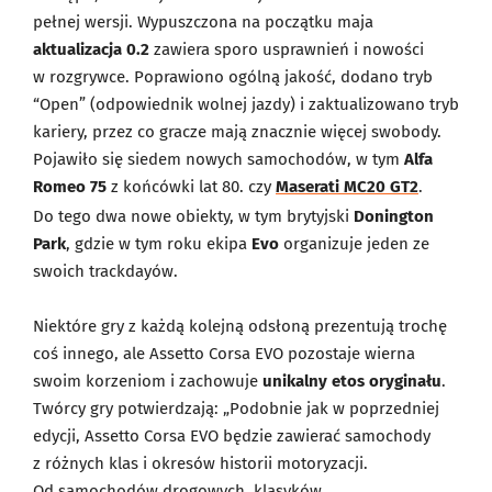
pełnej wersji. Wypuszczona na początku maja
aktualizacja 0.2
zawiera sporo usprawnień i nowości
w rozgrywce. Poprawiono ogólną jakość, dodano tryb
“Open” (odpowiednik wolnej jazdy) i zaktualizowano tryb
kariery, przez co gracze mają znacznie więcej swobody.
Pojawiło się siedem nowych samochodów, w tym
Alfa
Romeo 75
z końcówki lat 80. czy
Maserati MC20 GT2
.
Do tego dwa nowe obiekty, w tym brytyjski
Donington
Park
, gdzie w tym roku ekipa
Evo
organizuje jeden ze
swoich trackdayów.
Niektóre gry z każdą kolejną odsłoną prezentują trochę
coś innego, ale Assetto Corsa EVO pozostaje wierna
swoim korzeniom i zachowuje
unikalny etos oryginału
.
Twórcy gry potwierdzają: „Podobnie jak w poprzedniej
edycji, Assetto Corsa EVO będzie zawierać samochody
z różnych klas i okresów historii motoryzacji.
Od samochodów drogowych, klasyków,