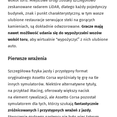
wokół toru. Miejscowe drogi zostały szczegółowo
zeskanowane radarem LiDAR, dlatego każdy pojedynczy
budynek, znak i punkt charakterystyczny, w tym wasze
ulubione restauracje serwujące steki na gorących
kamieniach, są dokładnie odwzorowane.
Gracze mają
nawet możliwość udania się do wypożyczalni wozów
wokół toru
, aby wirtualnie “wypożyczyć” z nich ulubione
auto.
Pierwsze wrażenia
Szczegółowa fizyka jazdy i przystępny format
oryginalnego Assetto Corsa wyróżniały tę grę na tle
innych symulatorów. Niektóre alternatywne tytuły,
na przykład iRacing, oferowały większy nacisk
na element rywalizacji, ale Assetto Corsa pozostał
symulatorem dla tych, którzy szukają
fantastycznie
zróżnicowanych i przystępnych wrażeń z jazdy
.
Stworzenie godnego następcy nie było więc łatwym