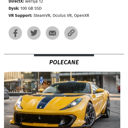
DirectX:
wersja 12
Dysk:
100 GB SSD
VR Support:
SteamVR, Oculus VR, OpenXR
POLECANE