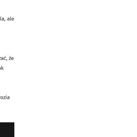
la, ale
ać, że
ak
ozia