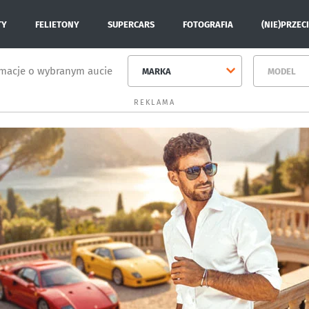
TY
FELIETONY
SUPERCARS
FOTOGRAFIA
(NIE)PRZEC
rmacje o wybranym aucie
MARKA
MODEL
REKLAMA