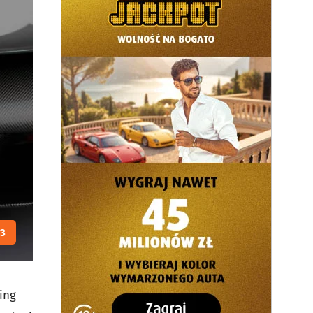
3
ing