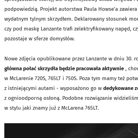
podpowiedzią. Projekt autorstwa Paula Howse’a zawier
wydatnym tylnym skrzydłem. Deklarowany stosunek m
czy pod maskę Lanzante trafi zelektryfikowany napęd, c
pozostaje w sferze domysłów.
Nowe zdjęcia opublikowane przez Lanzante w dniu 30. ro
główna połać skrzydła będzie pracowała aktywnie
, cho
w McLarenie 720S, 765LT i 750S. Poza tym mamy też potwi
z istniejącymi autami - wyposażono go w
dedykowane z
z ognioodporną osłoną. Podobne rozwiązanie widzieliśm
w stylu jaki znamy już z McLarena 765LT.