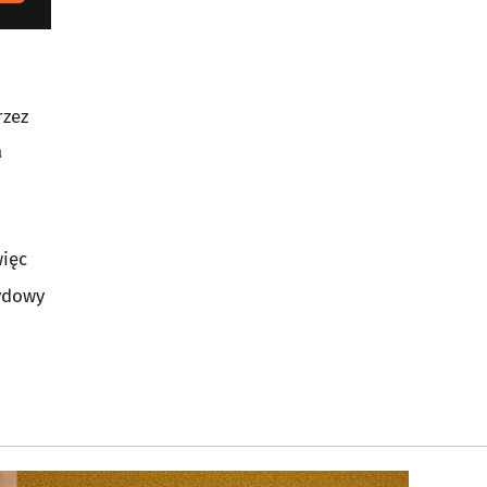
zez
a
więc
rydowy