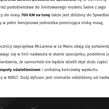
a też podobieństwa do limitowanego modelu Sabre z jego
ocy do masy
700 KM na tonę
także jest zbliżony do Speedtai
zy w pełni benzynowa jednostka premiująca niską masę,
cznicy zwycięstwa McLarena w Le Mans zdają się potwierdz
wając się w linii nadwozia w stanie spoczynku, podobnie j
erdzenie, że samochód nie będzie dzielił zbyt dużo części
espoły oświetleniowe
i unikalną końcówkę wydechu
y w 600LT. Duży dyfuzor jest niemalże oddzielony od nadw