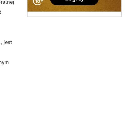
ralnej
ł
 jest
lnym