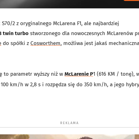
S70/2 z oryginalnego McLarena F1, ale najbardziej
8 twin turbo
stworzonego dla nowoczesnych McLarenów pr
e
do spółki z
Cosworthem
, możliwa jest jakaś mechaniczn
ę to parametr wyższy niż w
McLarenie P
1 (616 KM / tonę), 
 100 km/h w 2,8 s i rozpędza się do 350 km/h, a jego hyb
REKLAMA