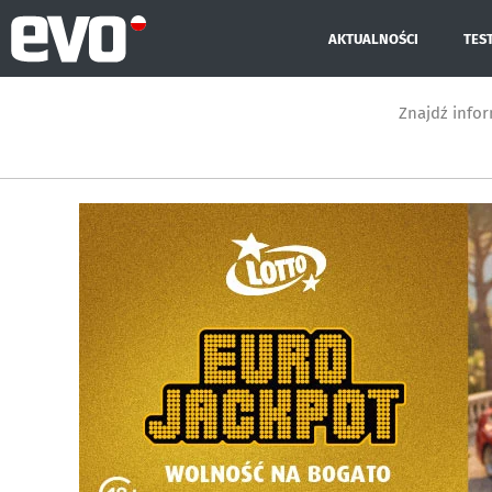
AKTUALNOŚCI
TES
Znajdź info