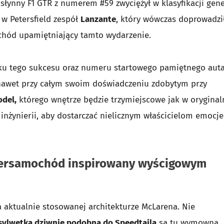
słynny F1 GTR z numerem #59 zwyciężył w klasyfikacji gene
ę w Petersfield zespół
Lanzante
, który wówczas doprowadzi
chód upamiętniający tamto wydarzenie.
oku tego sukcesu oraz numeru startowego pamiętnego auta,
, nawet przy całym swoim doświadczeniu zdobytym przy
odel,
którego wnętrze będzie trzymiejscowe jak w orygina
 inżynierii, aby dostarczać nielicznym właścicielom emocje
ipersamochód inspirowany wyścigowym
aktualnie stosowanej architekturze McLarena. Nie
sylwetka dziwnie podobna do Speedtaila
są tu wymowną