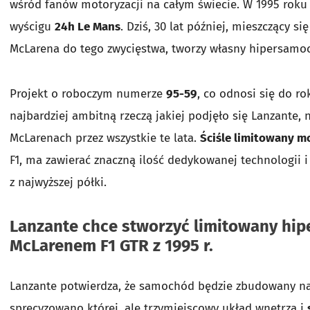
wśród fanów motoryzacji na całym świecie. W 1995 roku 
wyścigu
24h Le Mans
. Dziś, 30 lat później, mieszczący si
McLarena do tego zwycięstwa, tworzy własny hipersamo
Projekt o roboczym numerze
95-59
, co odnosi się do r
najbardziej ambitną rzeczą jakiej podjęło się Lanzante
McLarenach przez wszystkie te lata.
Ściśle limitowany m
F1, ma zawierać znaczną ilość dedykowanej technologii i
z najwyższej półki.
Lanzante chce stworzyć limitowany h
McLarenem F1 GTR z 1995 r.
Lanzante potwierdza, że samochód będzie zbudowany na 
sprecyzowano której, ale trzymiejscowy układ wnętrza i