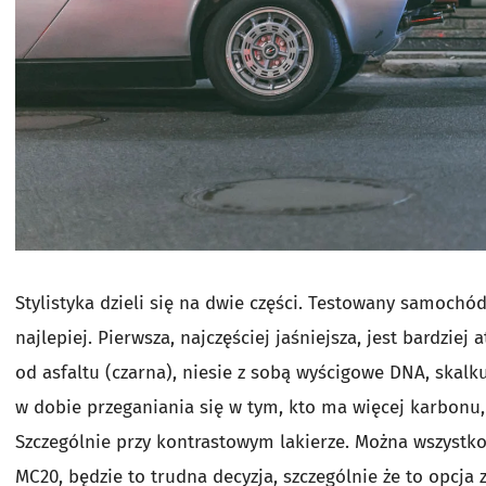
Stylistyka dzieli się na dwie części. Testowany samoch
najlepiej. Pierwsza, najczęściej jaśniejsza, jest bardzie
od asfaltu (czarna), niesie z sobą wyścigowe DNA, ska
w dobie przeganiania się w tym, kto ma więcej karbonu,
Szczególnie przy kontrastowym lakierze. Można wszyst
MC20, będzie to trudna decyzja, szczególnie że to opcja 