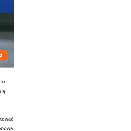
12
 to
się
atować
bonowa