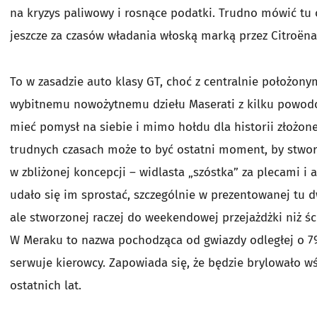
na kryzys paliwowy i rosnące podatki. Trudno mówić tu
jeszcze za czasów władania włoską marką przez Citroëna
To w zasadzie auto klasy GT, choć z centralnie położonym
wybitnemu nowożytnemu dziełu Maserati z kilku powodó
mieć pomysł na siebie i mimo hołdu dla historii złożo
trudnych czasach może to być ostatni moment, by stwor
w zbliżonej koncepcji – widlasta „szóstka” za plecami i
udało się im sprostać, szczególnie w prezentowanej tu d
ale stworzonej raczej do weekendowej przejażdżki niż ścig
W Meraku to nazwa pochodząca od gwiazdy odległej o 79
serwuje kierowcy. Zapowiada się, że będzie brylowało w
ostatnich lat.