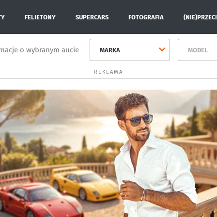
TY
FELIETONY
SUPERCARS
FOTOGRAFIA
(NIE)PRZEC
rmacje o wybranym aucie
MARKA
MODEL
REKLAMA