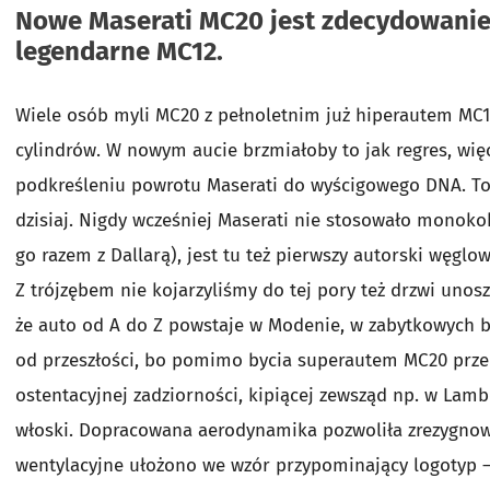
Nowe Maserati MC20 jest zdecydowanie b
legendarne MC12.
Wiele osób myli MC20 z pełnoletnim już hiperautem MC12.
cylindrów. W nowym aucie brzmiałoby to jak regres, wię
podkreśleniu powrotu Maserati do wyścigowego DNA. To 
dzisiaj. Nigdy wcześniej Maserati nie stosowało monok
go razem z Dallarą), jest tu też pierwszy autorski węg
Z trójzębem nie kojarzyliśmy do tej pory też drzwi uno
że auto od A do Z powstaje w Modenie, w zabytkowych b
od przeszłości, bo pomimo bycia superautem MC20 przemy
ostentacyjnej zadziorności, kipiącej zewsząd np. w Lambo
włoski. Dopracowana aerodynamika pozwoliła zrezygnować
wentylacyjne ułożono we wzór przypominający logotyp – W