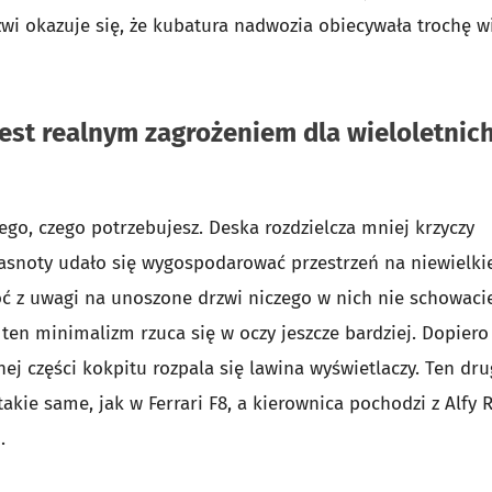
zwi okazuje się, że kubatura nadwozia obiecywała trochę w
jest realnym zagrożeniem dla wieloletnic
ego, czego potrzebujesz. Deska rozdzielcza mniej krzyczy
iasnoty udało się wygospodarować przestrzeń na niewielki
ć z uwagi na unoszone drzwi niczego w nich nie schowacie
en minimalizm rzuca się w oczy jeszcze bardziej. Dopiero
ej części kokpitu rozpala się lawina wyświetlaczy. Ten dru
 takie same, jak w Ferrari F8, a kierownica pochodzi z Alfy
.