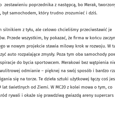
 o zestawieniu poprzednika z następcą, bo Merak, tworzon
, był samochodem, który trudno zrozumieć i dziś.
 silnikiem z tyłu, ale celowo chcieliśmy przeciwstawić je
w. Przede wszystkim, by pokazać, że firma w końcu zaczy
nego w nowym projekcie stawia milowy krok w rozwoju. W t
zyć auto rozpalające zmysły. Poza tym oba samochody po
 aspiracje do bycia sportowcem. Merakowi bez wątpienia ni
wulitrowej odmianie – pięknej na swój sposób i bardzo rza
ania się na torze. Te dzieła sztuki użytkowej łączy coś jes
 lat świetlnych od Ziemi. W MC20 z kolei mowa o tym, co
śród rywali i okaże się prawdziwą gwiazdą areny supercars