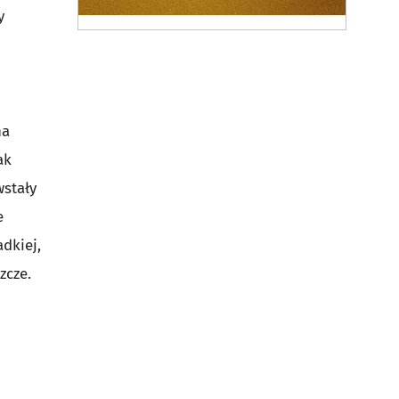
y
na
ak
wstały
e
dkiej,
zcze.