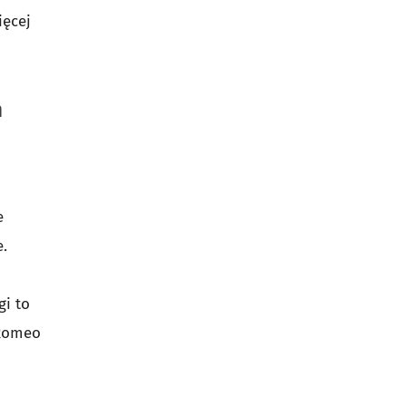
ięcej
h
e
.
gi to
 Romeo