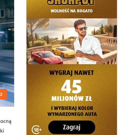
12
nocną
ki