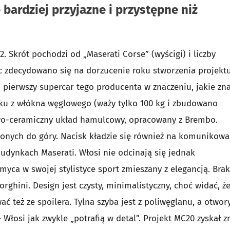
ardziej przyjazne i przystępne niż
 Skrót pochodzi od „Maserati Corse” (wyścigi) i liczby
c zdecydowano się na dorzucenie roku stworzenia projektu
pierwszy supercar tego producenta w znaczeniu, jakie z
oku z włókna węglowego (waży tylko 100 kg i zbudowano
lowo-ceramiczny układ hamulcowy, opracowany z Brembo.
szonych do góry. Nacisk kładzie się również na komunikowa
udynkach Maserati. Włosi nie odcinają się jednak
ca w swojej stylistyce sport zmieszany z elegancją. Brak
rghini. Design jest czysty, minimalistyczny, choć widać, ż
 też ze spoilera. Tylna szyba jest z poliwęglanu, a otwor
łosi jak zwykle „potrafią w detal”. Projekt MC20 zyskał zr