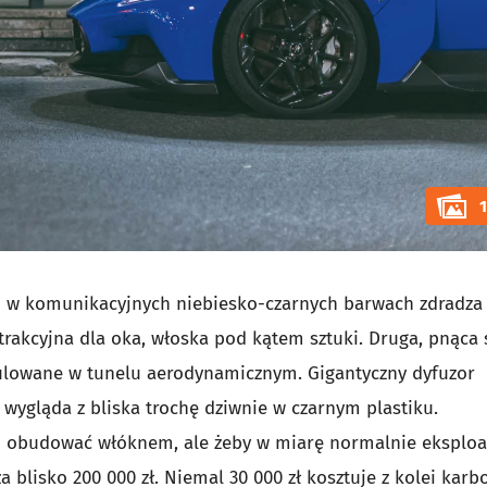
ód w komunikacyjnych niebiesko-czarnych barwach zdradza
j atrakcyjna dla oka, włoska pod kątem sztuki. Druga, pnąca 
lkulowane w tunelu aerodynamicznym. Gigantyczny dyfuzor
 wygląda z bliska trochę dziwnie w czarnym plastiku.
ko obudować włóknem, ale żeby w miarę normalnie eksplo
za blisko 200 000 zł. Niemal 30 000 zł kosztuje z kolei kar