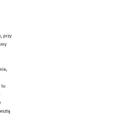
, przy
namy
nie,
 tu
e
y
esztą