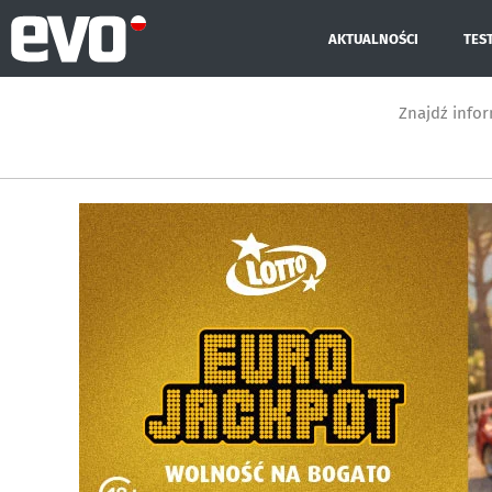
AKTUALNOŚCI
TES
Znajdź info