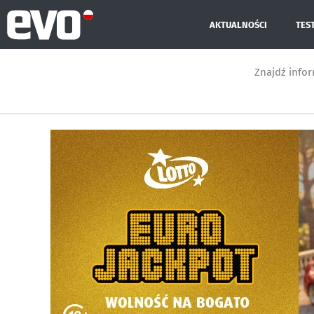
AKTUALNOŚCI
TES
Znajdź info