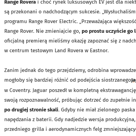
Range Rovera
i choć rynek luksusowych EV jest dla niek
są przekonani o nadchodzącym sukcesie. „Wysłuchaliśmy
programu Range Rover Electric. „Przeważająca większość
Range Rover. Nie zmieniajcie go,
po prostu uczyńcie go
oficjalną premierą mieliśmy okazję zapoznać się z nad
w centrum testowym Land Rovera w Eastnor.
Zanim jednak do tego przejdziemy, odrobina wprowadzen
mogłoby się bardziej różnić od podejścia siostrzanego
J
w Coventry. Jaguar poszedł w kompletną ekstrawagancję
swoją rozpoznawalność, próbując dotrzeć do zupełnie in
po drugiej stronie skali
. Gdyby nie miał zielonego paska
napędzania z baterii. Gdy nadjedzie wersja produkcyjna,
przedniego grilla i aerodynamicznych felg zmniejszają