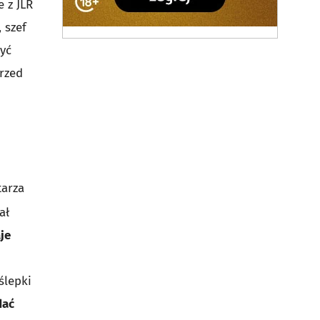
 z JLR
, szef
yć
Przed
tarza
ał
je
ślepki
dać