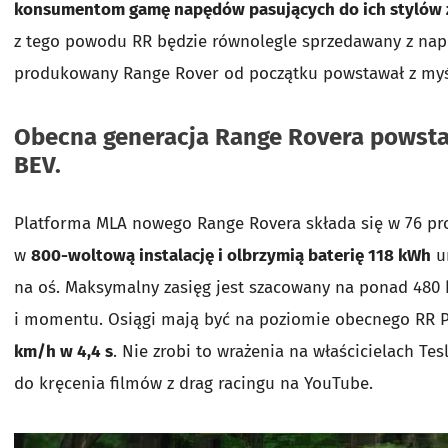
konsumentom gamę napędów pasujących do ich stylów 
z tego powodu RR będzie równolegle sprzedawany z na
produkowany Range Rover od początku powstawał z myśl
Obecna generacja Range Rovera powsta
BEV.
Platforma MLA nowego Range Rovera składa się w 76 pr
w
800-woltową instalację i olbrzymią baterię 118 kWh
um
na oś. Maksymalny zasięg jest szacowany na ponad 480 k
i momentu. Osiągi mają być na poziomie obecnego RR P5
km/h w 4,4 s
. Nie zrobi to wrażenia na właścicielach Te
do kręcenia filmów z drag racingu na YouTube.