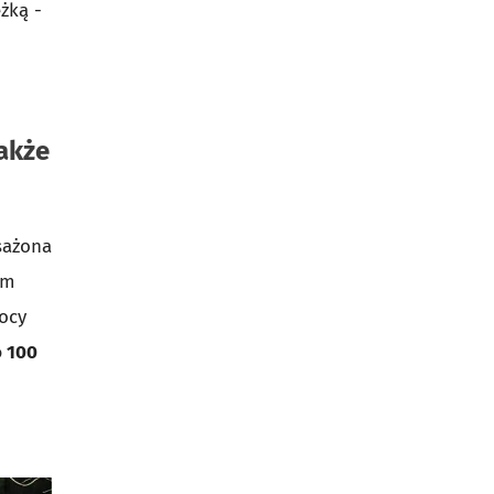
żką -
akże
sażona
ym
ocy
 100