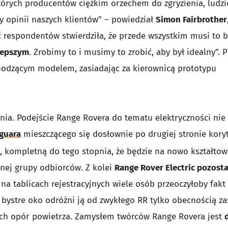
tórych producentów ciężkim orzechem do zgryzienia, ludzie
 opinii naszych klientów” – powiedział
Simon Fairbrother
 respondentów stwierdziła, że przede wszystkim musi to b
 lepszym
. Zrobimy to i musimy to zrobić, aby był idealny”. 
chodzącym modelem, zasiadając za kierownicą prototypu
ia. Podejście Range Rovera do tematu elektryczności nie
aguara
mieszczącego się dosłownie po drugiej stronie kory
, kompletną do tego stopnia, że będzie na nowo kształtow
nej grupy odbiorców. Z kolei
Range Rover Electric pozosta
 na tablicach rejestracyjnych wiele osób przeoczyłoby fakt
 bystre oko odróżni ją od zwykłego RR tylko obecnością za
cych opór powietrza. Zamysłem twórców Range Rovera jest