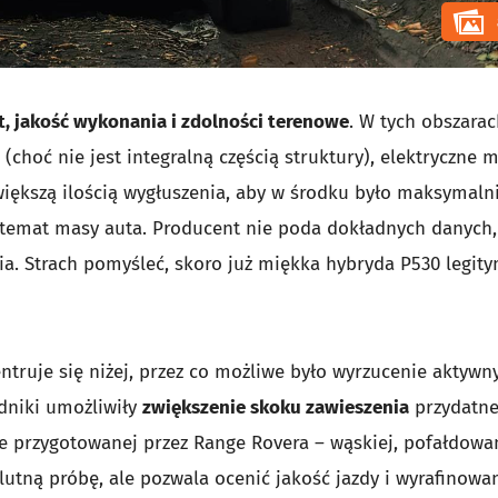
, jakość wykonania i zdolności terenowe
. W tych obszara
 (choć nie jest integralną częścią struktury), elektryczne 
większą ilością wygłuszenia, aby w środku było maksymaln
 temat masy auta. Producent nie poda dokładnych danych,
ia. Strach pomyśleć, skoro już miękka hybryda P530 legit
entruje się niżej, przez co możliwe było wyrzucenie aktywn
edniki umożliwiły
zwiększenie skoku zawieszenia
przydatn
sie przygotowanej przez Range Rovera – wąskiej, pofałdowa
lutną próbę, ale pozwala ocenić jakość jazdy i wyrafinowa