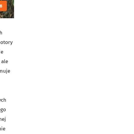
8
ch
motory
ie
 ale
ymuje
ych
ego
nej
nie