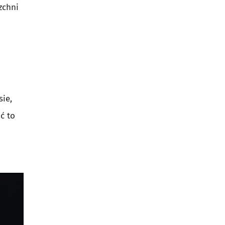
zchni
ie,
ć to