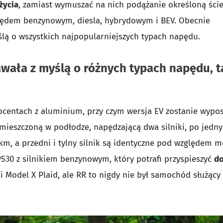
życia
, zamiast wymuszać na nich podążanie określoną ście
pędem benzynowym, diesla, hybrydowym i BEV. Obecnie
ą o wszystkich najpopularniejszych typach napędu.
wała z myślą o różnych typach napędu, t
ocentach z aluminium, przy czym wersja EV zostanie wypo
ieszczoną w podłodze, napędzającą dwa silniki, po jedn
m, a przedni i tylny silnik są identyczne pod względem m
30 z silnikiem benzynowym, który potrafi przyspieszyć
do
sli Model X Plaid, ale RR to nigdy nie był samochód służący