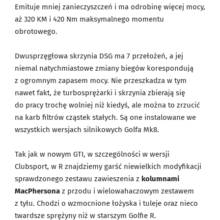
Emituje mniej zanieczyszczeń i ma odrobinę więcej mocy,
aż 320 KM i 420 Nm maksymalnego momentu
obrotowego.
Dwusprzęgłowa skrzynia DSG ma 7 przełożeń, a jej
niemal natychmiastowe zmiany biegów korespondują
z ogromnym zapasem mocy. Nie przeszkadza w tym
nawet fakt, że turbosprężarki i skrzynia zbierają się
do pracy trochę wolniej niż kiedyś, ale można to zrzucić
na karb filtrów cząstek stałych. Są one instalowane we
wszystkich wersjach silnikowych Golfa Mk8.
Tak jak w nowym GTI, w szczególności w wersji
Clubsport, w R znajdziemy garść niewielkich modyfikacji
sprawdzonego zestawu zawieszenia z
kolumnami
MacPhersona
z przodu i wielowahaczowym zestawem
z tyłu. Chodzi o wzmocnione łożyska i tuleje oraz nieco
twardsze sprężyny niż w starszym Golfie R.