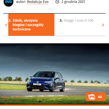
autor:
Redakcja Evo
2 grudnia 2021
2.
Silnik, skrzynia
3.
Osiągi i czas 0-100
biegów i szczegóły
techniczne
40