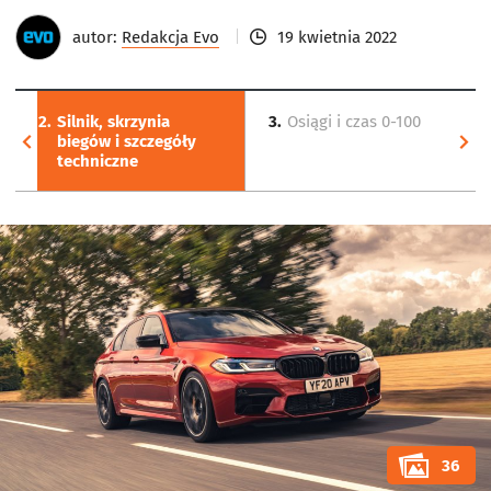
autor:
Redakcja Evo
19 kwietnia 2022
2.
Silnik, skrzynia
3.
Osiągi i czas 0-100
biegów i szczegóły
techniczne
36