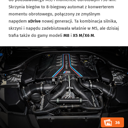
Skrzynia biegów to 8-biegowy automat z konwerterem
momentu obrotowego, połączony ze zmyślnym
napędem
xDrive
nowej generacji. Ta kombinacja silnika,
skrzyni i napędu zadebiutowała właśnie w M5, ale dzisiaj
trafia także do gamy modeli
M8
i
X5 M/X6 M
.
36