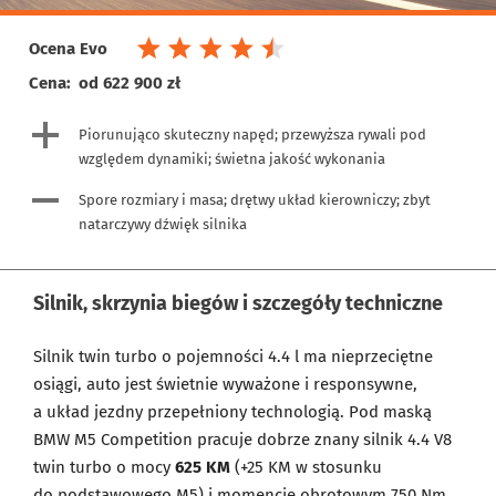
Ocena Evo
Cena:
od 622 900 zł
Piorunująco skuteczny napęd; przewyższa rywali pod
względem dynamiki; świetna jakość wykonania
Spore rozmiary i masa; drętwy układ kierowniczy; zbyt
natarczywy dźwięk silnika
Silnik, skrzynia biegów i szczegóły techniczne
Silnik twin turbo o pojemności 4.4 l ma nieprzeciętne
osiągi, auto jest świetnie wyważone i responsywne,
a układ jezdny przepełniony technologią. Pod maską
BMW M5 Competition pracuje dobrze znany silnik 4.4 V8
twin turbo o mocy
625 KM
(+25 KM w stosunku
do podstawowego M5) i momencie obrotowym 750 Nm.