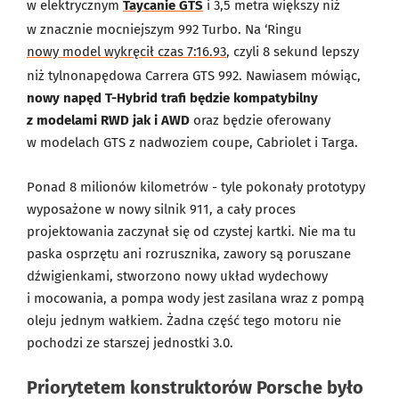
w elektrycznym
Taycanie GTS
i 3,5 metra większy niż
w znacznie mocniejszym 992 Turbo. Na ‘Ringu
nowy model wykręcił czas 7:16.93
, czyli 8 sekund lepszy
niż tylnonapędowa Carrera GTS 992. Nawiasem mówiąc,
nowy napęd T-Hybrid trafi będzie kompatybilny
z modelami RWD jak i AWD
oraz będzie oferowany
w modelach GTS z nadwoziem coupe, Cabriolet i Targa.
Ponad 8 milionów kilometrów - tyle pokonały prototypy
wyposażone w nowy silnik 911, a cały proces
projektowania zaczynał się od czystej kartki. Nie ma tu
paska osprzętu ani rozrusznika, zawory są poruszane
dźwigienkami, stworzono nowy układ wydechowy
i mocowania, a pompa wody jest zasilana wraz z pompą
oleju jednym wałkiem. Żadna część tego motoru nie
pochodzi ze starszej jednostki 3.0.
Priorytetem konstruktorów Porsche było