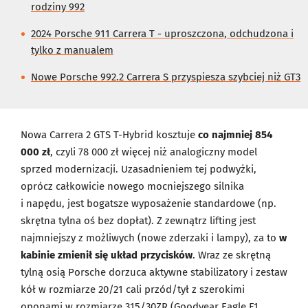
rodziny 992
2024 Porsche 911 Carrera T - uproszczona, odchudzona i
tylko z manualem
Nowe Porsche 992.2 Carrera S przyspiesza szybciej niż GT3
Nowa Carrera 2 GTS T-Hybrid kosztuje
co najmniej 854
000 zł
, czyli 78 000 zł więcej niż analogiczny model
sprzed modernizacji. Uzasadnieniem tej podwyżki,
oprócz całkowicie nowego mocniejszego silnika
i napędu, jest bogatsze wyposażenie standardowe (np.
skrętna tylna oś bez dopłat). Z zewnątrz lifting jest
najmniejszy z możliwych (nowe zderzaki i lampy), za to
w
kabinie zmienił się układ przycisków
. Wraz ze skrętną
tylną osią Porsche dorzuca aktywne stabilizatory i zestaw
kół w rozmiarze 20/21 cali przód/tył z szerokimi
oponami w rozmiarze 315/30ZR (Goodyear Eagle F1