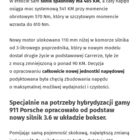
W efekcie sam
silnik spalinowy ma 485 KM
, a cały napęd
osiąga moc systemową 541 KM przy momencie
obrotowym 570 Nm, który w szczytowym momencie
wzrasta do 610 Nm.
Nowy motor ulokowano 110 mm niżej w komorze silnika
od 3-litrowego poprzednika, który w nowym modelu
dostał drugie życie w podstawowej Carrerze, tyle że
z mocą zmniejszoną o ponad 90 KM. Decyzja
o opracowaniu
całkowicie nowej jednostki napędowej
podyktowana była chęcią zbudowania napędu
o maksymalnej możliwej wydajności i czystości.
Specjalnie na potrzeby hybrydyzacji gamy
911 Porsche opracowało od podstaw
nowy silnik 3.6 w układzie bokser.
Pomijając samą pojemność skokową, największą zmianą