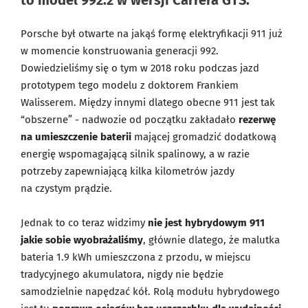
to model 992.2 w wersji Carrera GTS.
Porsche był otwarte na jakąś formę elektryfikacji 911 już
w momencie konstruowania generacji 992.
Dowiedzieliśmy się o tym w 2018 roku podczas jazd
prototypem tego modelu z doktorem Frankiem
Walisserem. Między innymi dlatego obecne 911 jest tak
“obszerne” - nadwozie od początku zakładało
rezerwę
na umieszczenie baterii
mającej gromadzić dodatkową
energię wspomagającą silnik spalinowy, a w razie
potrzeby zapewniającą kilka kilometrów jazdy
na czystym prądzie.
Jednak to co teraz widzimy
nie jest hybrydowym 911
jakie sobie wyobrażaliśmy
, głównie dlatego, że malutka
bateria 1.9 kWh umieszczona z przodu, w miejscu
tradycyjnego akumulatora, nigdy nie będzie
samodzielnie napędzać kół. Rolą modułu hybrydowego