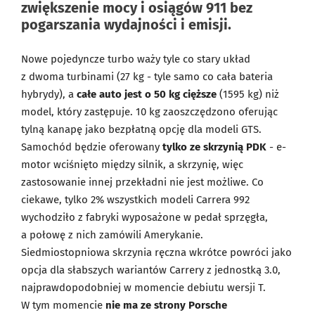
zwiększenie mocy i osiągów 911 bez
pogarszania wydajności i emisji.
Nowe pojedyncze turbo waży tyle co stary układ
z dwoma turbinami (27 kg - tyle samo co cała bateria
hybrydy), a
całe auto jest o 50 kg cięższe
(1595 kg) niż
model, który zastępuje. 10 kg zaoszczędzono oferując
tylną kanapę jako bezpłatną opcję dla modeli GTS.
Samochód będzie oferowany
tylko ze skrzynią PDK
- e-
motor wciśnięto między silnik, a skrzynię, więc
zastosowanie innej przekładni nie jest możliwe. Co
ciekawe, tylko 2% wszystkich modeli Carrera 992
wychodziło z fabryki wyposażone w pedał sprzęgła,
a połowę z nich zamówili Amerykanie.
Siedmiostopniowa skrzynia ręczna wkrótce powróci jako
opcja dla słabszych wariantów Carrery z jednostką 3.0,
najprawdopodobniej w momencie debiutu wersji T.
W tym momencie
nie ma ze strony Porsche