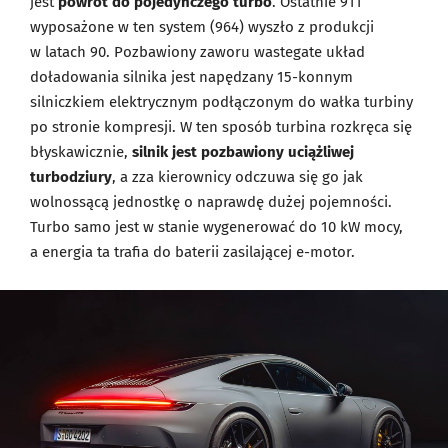
jest
powrót do pojedynczego turbo
. Ostatnie 911
wyposażone w ten system (964) wyszło z produkcji
w latach 90. Pozbawiony zaworu wastegate układ
doładowania silnika jest napędzany 15-konnym
silniczkiem elektrycznym podłączonym do wałka turbiny
po stronie kompresji. W ten sposób turbina rozkręca się
błyskawicznie,
silnik jest pozbawiony uciążliwej
turbodziury
, a zza kierownicy odczuwa się go jak
wolnossącą jednostkę o naprawdę dużej pojemności.
Turbo samo jest w stanie wygenerować do 10 kW mocy,
a energia ta trafia do baterii zasilającej e-motor.