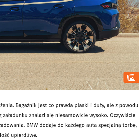
enia. Bagażnik jest co prawda płaski i duży, ale z powodu
óg załadunku znalazł się niesamowicie wysoko. Oczywiście
 ładowania. BMW dodaje do każdego auta specjalną torbę,
ość upierdliwe.