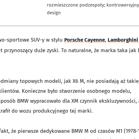
rozmieszczone podzespoły; kontrowersyjny
design
wo-sportowe SUV-y w stylu
Porsche Cayenne
,
Lamborghini
t przynoszący duże zyski. To naturalne, że marka taka ja
dmiany topowych modeli, jak X6 M, nie posiadają aż takiej
 klientów. Konieczne było stworzenie osobnego modelu,
n sposób BMW wypracowało dla XM czynnik ekskluzywności, 
rafił do wozu produkcyjnego tej marki.
 fakt, że pierwsze dedykowane BMW M od czasów M1 (1978-