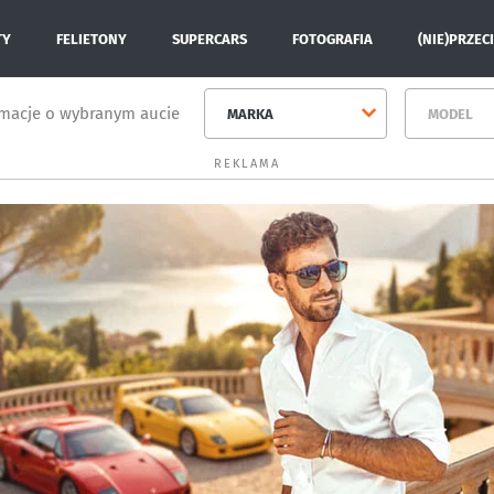
TY
FELIETONY
SUPERCARS
FOTOGRAFIA
(NIE)PRZEC
rmacje o wybranym aucie
MARKA
MODEL
REKLAMA