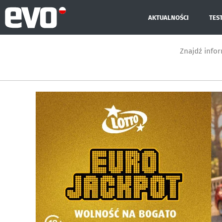
AKTUALNOŚCI
TES
Znajdź info